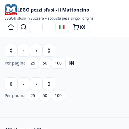
LEGO pezzi sfusi - il Mattoncino
LEGO® sfuso in Svizzera – acquista pezzi singoli originali
(
0
)
Passa al tema scuro
⟪
‹
›
⟫
Per pagina
25
50
100
Layout
⟪
‹
›
⟫
Per pagina
25
50
100