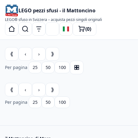
LEGO pezzi sfusi - il Mattoncino
LEGO® sfuso in Svizzera – acquista pezzi singoli originali
(
0
)
Passa al tema scuro
⟪
‹
›
⟫
Per pagina
25
50
100
Layout
⟪
‹
›
⟫
Per pagina
25
50
100